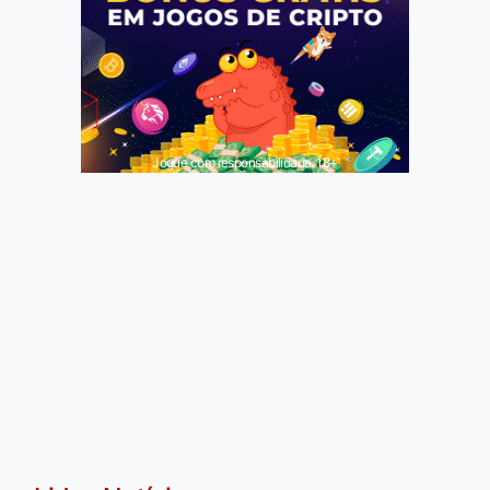
Jogue com responsabilidade. 18+