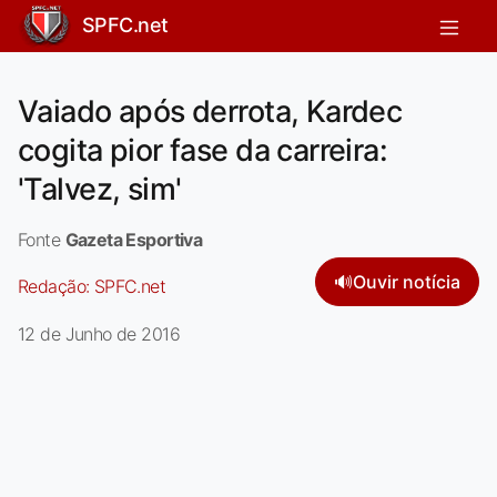
SPFC.net
Vaiado após derrota, Kardec
cogita pior fase da carreira:
'Talvez, sim'
Fonte
Gazeta Esportiva
🔊
Ouvir notícia
Redação:
SPFC.net
12 de Junho de 2016