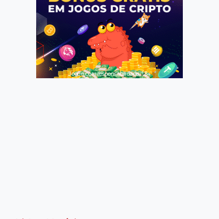
Jogue com responsabilidade. 18+