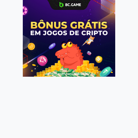
Jogue com responsabilidade. 18+