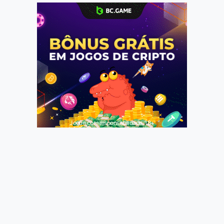
Jogue com responsabilidade. 18+