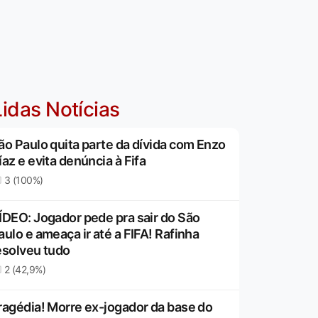
idas Notícias
ão Paulo quita parte da dívida com Enzo
íaz e evita denúncia à Fifa
3 (100%)
ÍDEO: Jogador pede pra sair do São
aulo e ameaça ir até a FIFA! Rafinha
esolveu tudo
2 (42,9%)
ragédia! Morre ex-jogador da base do