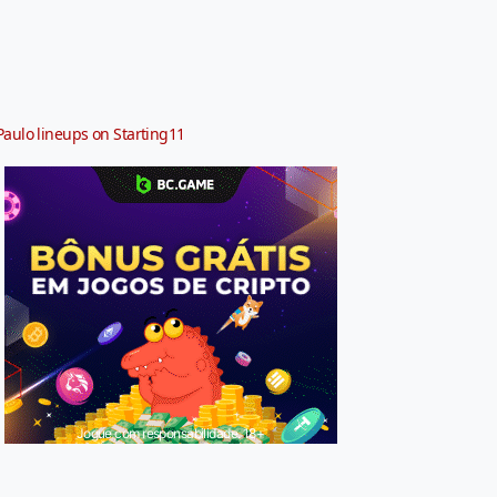
Paulo lineups on Starting11
Jogue com responsabilidade. 18+