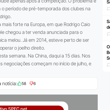
 clube apenas após a competição. O problema é
S
om o período de pré-temporada dos clubes na
drigo.
S
 a mais forte na Europa, em que Rodrigo Caio
d
ele chegou a ter venda anunciada para o
ica melou. Já em 2014, esteve perto de ser
O
erar o joelho direito.
B
 esta semana. Na China, daqui a 15 dias. Nos
S
s negociações começam no início de julho, e
 notícia:
58
6
ativo SPFC.net