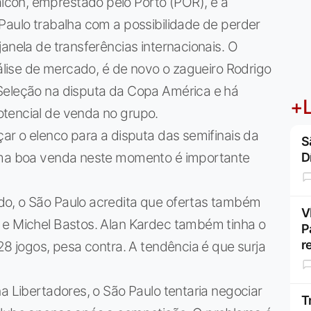
con, emprestado pelo Porto (POR), e a
Paulo trabalha com a possibilidade de perder
anela de transferências internacionais. O
nálise de mercado, é de novo o zagueiro Rodrigo
Seleção na disputa da Copa América e há
+L
tencial de venda no grupo.
çar o elenco para a disputa das semifinais da
S
 uma boa venda neste momento é importante
D
do, o São Paulo acredita que ofertas também
V
 e Michel Bastos. Alan Kardec também tinha o
P
r
28 jogos, pesa contra. A tendência é que surja
a Libertadores, o São Paulo tentaria negociar
T