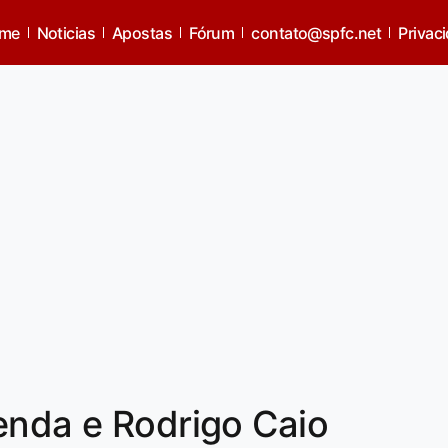
me
Noticias
Apostas
Fórum
contato@spfc.net
Privac
enda e Rodrigo Caio