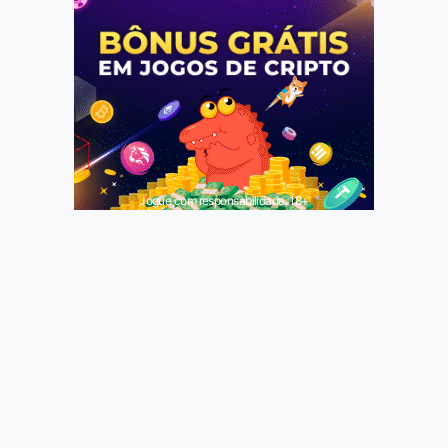
Jogue com responsabilidade. 18+