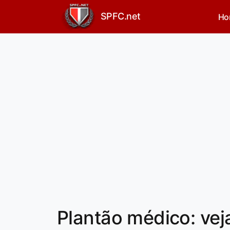
SPFC.net
Ho
Plantão médico: veja