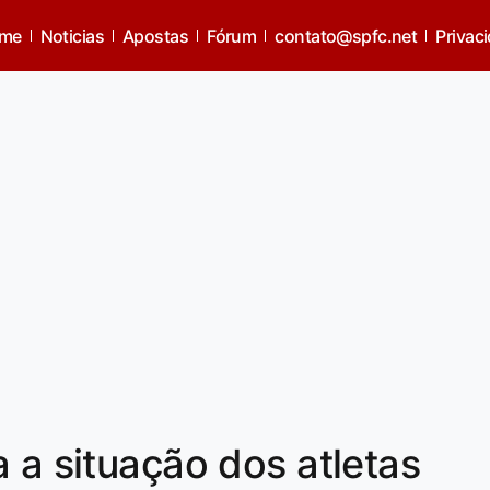
me
Noticias
Apostas
Fórum
contato@spfc.net
Privac
 a situação dos atletas