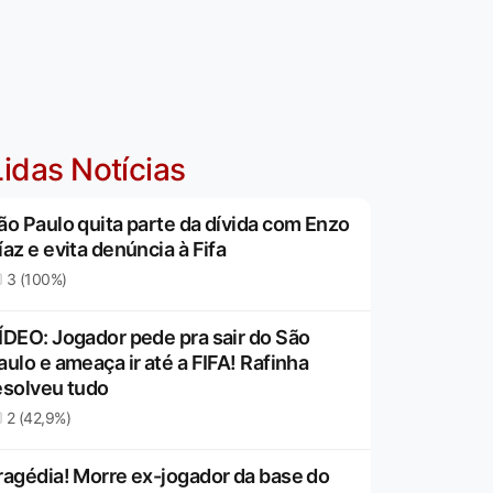
idas Notícias
ão Paulo quita parte da dívida com Enzo
íaz e evita denúncia à Fifa
3 (100%)
ÍDEO: Jogador pede pra sair do São
aulo e ameaça ir até a FIFA! Rafinha
esolveu tudo
2 (42,9%)
ragédia! Morre ex-jogador da base do