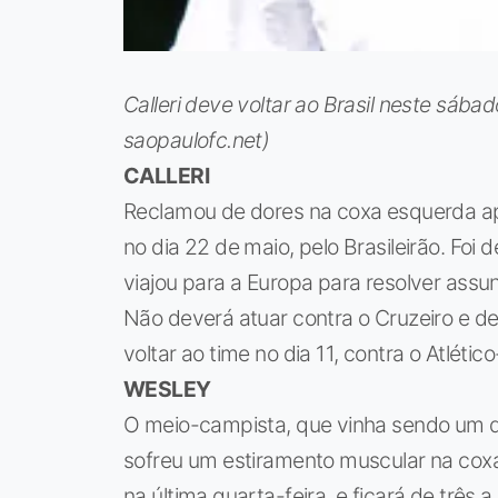
Calleri deve voltar ao Brasil neste sábad
saopaulofc.net)
CALLERI
Reclamou de dores na coxa esquerda após
no dia 22 de maio, pelo Brasileirão. Foi 
viajou para a Europa para resolver assu
Não deverá atuar contra o Cruzeiro e de
voltar ao time no dia 11, contra o Atlétic
WESLEY
O meio-campista, que vinha sendo um d
sofreu um estiramento muscular na coxa d
na última quarta-feira, e ficará de trê