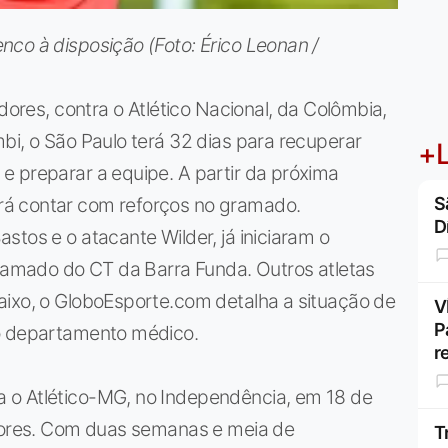
co à disposição (Foto: Érico Leonan /
adores, contra o Atlético Nacional, da Colômbia,
bi, o São Paulo terá 32 dias para recuperar
+L
e preparar a equipe. A partir da próxima
á contar com reforços no gramado.
S
D
stos e o atacante Wilder, já iniciaram o
gramado do CT da Barra Funda. Outros atletas
aixo, o GloboEsporte.com detalha a situação de
V
P
ao departamento médico.
r
 o Atlético-MG, no Independência, em 18 de
adores. Com duas semanas e meia de
T