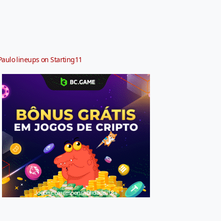
Paulo lineups on Starting11
Jogue com responsabilidade. 18+