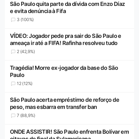
São Paulo quita parte da dívida com Enzo Díaz
e evita denúncia à Fifa
3 (100%)
VÍDEO: Jogador pede pra sair do São Paulo e
ameaça ir até a FIFA! Rafinha resolveu tudo
2 (42,9%)
Tragédia! Morre ex-jogador da base do São
Paulo
12 (12%)
São Paulo acerta empréstimo de reforço de
peso, mas esbarra em transfer ban
7 (88,9%)
ONDE ASSISTIR! São Paulo enfrenta Bolívar em
oitavas de final da Sulamericana