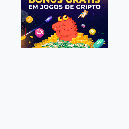
Jogue com responsabilidade. 18+