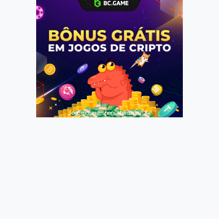
Jogue com responsabilidade. 18+