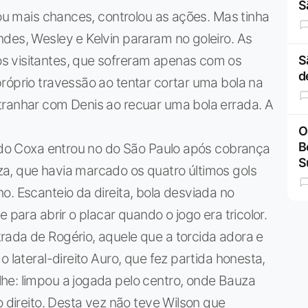
S
iou mais chances, controlou as ações. Mas tinha
des, Wesley e Kelvin pararam no goleiro. As
s visitantes, que sofreram apenas com os
S
d
róprio travessão ao tentar cortar uma bola na
tranhar com Denis ao recuar uma bola errada. A
O
B
l do Coxa entrou no do São Paulo após cobrança
S
a, que havia marcado os quatro últimos gols
o. Escanteio da direita, bola desviada no
 para abrir o placar quando o jogo era tricolor.
rada de Rogério, aquele que a torcida adora e
 lateral-direito Auro, que fez partida honesta,
he: limpou a jogada pelo centro, onde Bauza
o direito. Desta vez não teve Wilson que