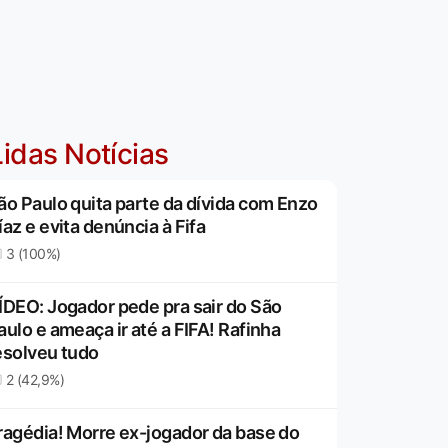
idas Notícias
ão Paulo quita parte da dívida com Enzo
íaz e evita denúncia à Fifa
3 (100%)
ÍDEO: Jogador pede pra sair do São
aulo e ameaça ir até a FIFA! Rafinha
esolveu tudo
2 (42,9%)
ragédia! Morre ex-jogador da base do