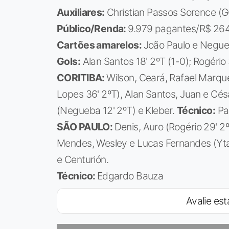
Auxiliares:
Christian Passos Sorence (
Público/Renda:
9.979 pagantes/R$ 264
Cartões amarelos:
João Paulo e Negue
Gols:
Alan Santos 18' 2ºT (1-0); Rogério 
CORITIBA:
Wilson, Ceará, Rafael Marque
Lopes 36' 2ºT), Alan Santos, Juan e Césa
(Negueba 12' 2ºT) e Kleber.
Técnico:
Pa
SÃO PAULO:
Denis, Auro (Rogério 29' 2
Mendes, Wesley e Lucas Fernandes (Ytalo
e Centurión.
Técnico:
Edgardo Bauza
Avalie est