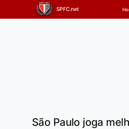
SPFC.net
Ho
São Paulo joga mel