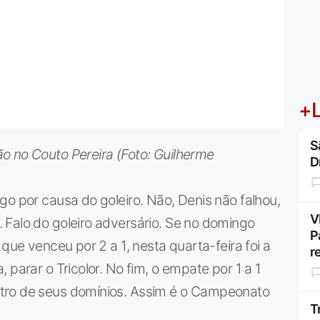
+L
S
o no Couto Pereira (Foto: Guilherme
D
go por causa do goleiro. Não, Denis não falhou,
V
 Falo do goleiro adversário. Se no domingo
P
 que venceu por 2 a 1, nesta quarta-feira foi a
r
 parar o Tricolor. No fim, o empate por 1 a 1
tro de seus domínios. Assim é o Campeonato
T