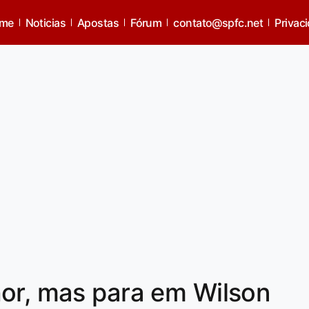
me
Noticias
Apostas
Fórum
contato@spfc.net
Privac
hor, mas para em Wilson