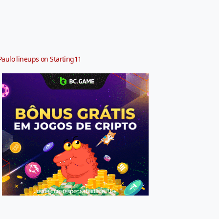
Paulo lineups on Starting11
Jogue com responsabilidade. 18+