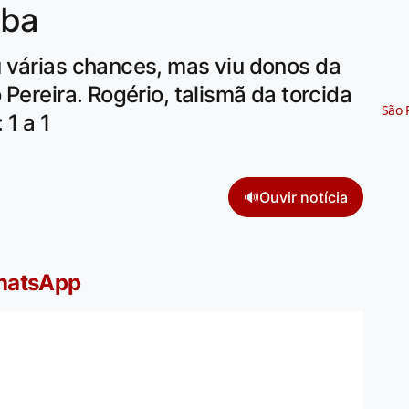
iba
 várias chances, mas viu donos da
Pereira. Rogério, talismã da torcida
São 
 1 a 1
🔊
Ouvir notícia
WhatsApp