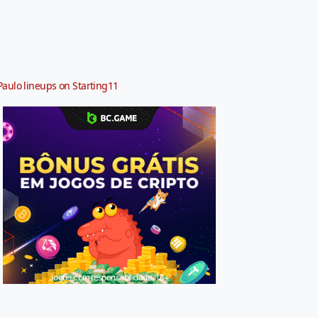
Paulo lineups on Starting11
Jogue com responsabilidade. 18+