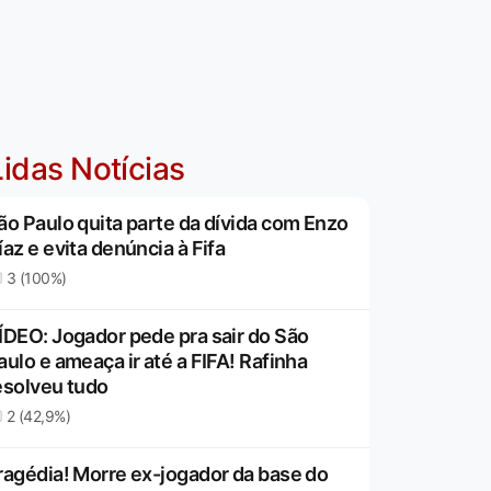
idas Notícias
ão Paulo quita parte da dívida com Enzo
íaz e evita denúncia à Fifa
3 (100%)
ÍDEO: Jogador pede pra sair do São
aulo e ameaça ir até a FIFA! Rafinha
esolveu tudo
2 (42,9%)
ragédia! Morre ex-jogador da base do