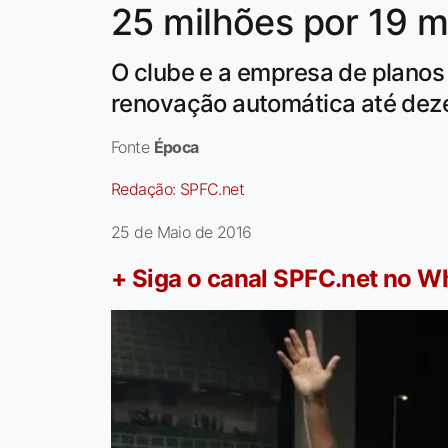
25 milhões por 19 m
O clube e a empresa de plano
renovação automática até dez
Fonte
Época
Redação:
SPFC.net
25 de Maio de 2016
+ Siga o canal SPFC.net no 