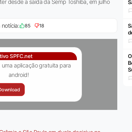
ter desde a saída da Semp Toshiba, em julho
S
 notícia:
85
18
S
d
ativo SPFC.net
O
B
 uma aplicação gratuita para
S
android!
Download