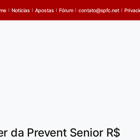
me
Noticias
Apostas
Fórum
contato@spfc.net
Privac
er da Prevent Senior R$