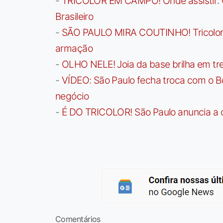
-
TRICOLOR EM CAMPO! Onde assistir: G
Brasileiro
-
SÃO PAULO MIRA COUTINHO! Tricolor a
armação
-
OLHO NELE! Joia da base brilha em trei
-
VÍDEO: São Paulo fecha troca com o Bo
negócio
-
É DO TRICOLOR! São Paulo anuncia a 
Comentários