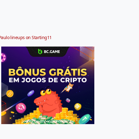
Paulo lineups on Starting11
Jogue com responsabilidade. 18+