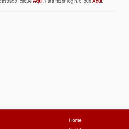
dastrado, clique
Aqui
. Para fazer login, clique
Aqui
.
Home