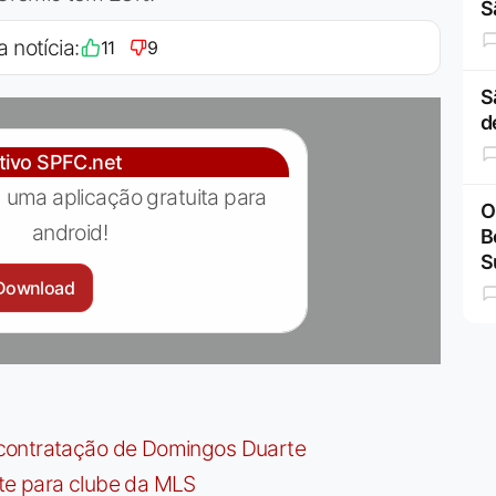
S
a notícia:
11
9
S
d
ativo SPFC.net
 uma aplicação gratuita para
O
android!
B
S
Download
contratação de Domingos Duarte
te para clube da MLS