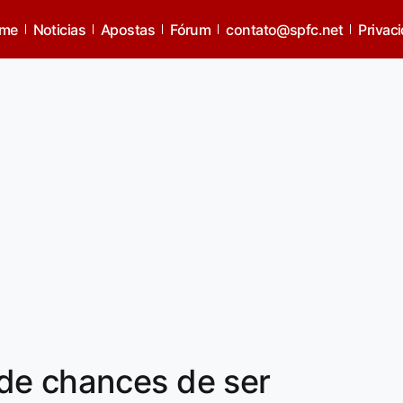
me
Noticias
Apostas
Fórum
contato@spfc.net
Privac
de chances de ser