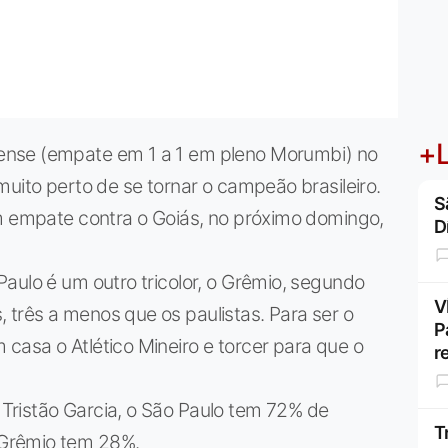
+L
ense (empate em 1 a 1 em pleno Morumbi) no
muito perto de se tornar o campeão brasileiro.
S
um empate contra o Goiás, no próximo domingo,
D
aulo é um outro tricolor, o Grêmio, segundo
V
três a menos que os paulistas. Para ser o
P
casa o Atlético Mineiro e torcer para que o
r
Tristão Garcia, o São Paulo tem 72% de
T
Grêmio tem 28%.