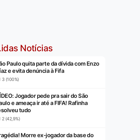
idas Notícias
ão Paulo quita parte da dívida com Enzo
íaz e evita denúncia à Fifa
3 (100%)
ÍDEO: Jogador pede pra sair do São
aulo e ameaça ir até a FIFA! Rafinha
esolveu tudo
2 (42,9%)
ragédia! Morre ex-jogador da base do