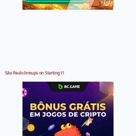
São Paulo lineups on Starting11