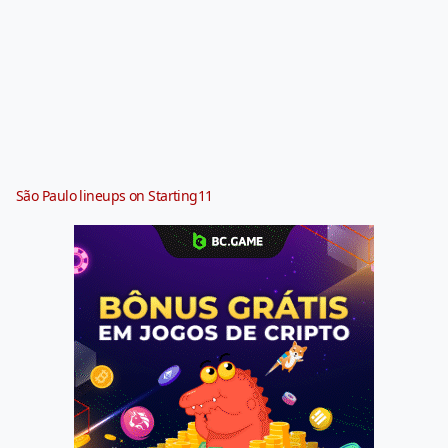
São Paulo lineups on Starting11