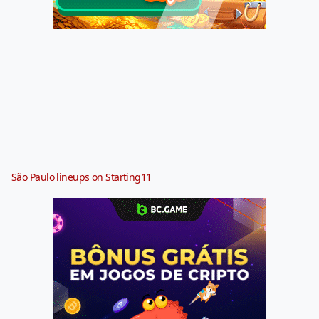
São Paulo lineups on Starting11