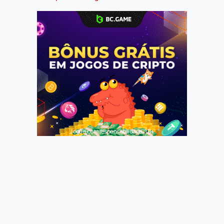
Jogue com responsabilidade. 18+