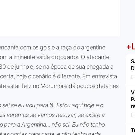
+L
encanta com os gols e a raça do argentino
com a iminente saída do jogador. O atacante
S
 30 de junho e, se na época de sua chegada a
D
certa, hoje o cenário é diferente. Em entrevista
te estar feliz no Morumbi e dá poucos detalhes
V
P
ei se eu vou para lá. Estou aqui hoje e o
r
ois veremos se vamos renovar, se existe a
to para a Argentina... não sei. Eu não tenho
T
 as portas para nada, e não tenho nada