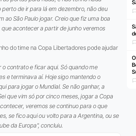
S
o perto de ir para lá em dezembro, não deu
im ao São Paulo jogar. Creio que fiz uma boa
S
O que acontecer a partir de junho veremos
d
nho do time na Copa Libertadores pode ajudar
O
B
 o contrato e ficar aqui. Só quando me
S
es e terminava aí. Hoje sigo mantendo o
ui para jogar o Mundial. Se não ganhar, a
. Sei que vim só por cinco meses, jogar a Copa
acontecer, veremos se continuo para o que
s, se fico aqui ou volto para a Argentina, ou se
lube da Europa", concluiu.