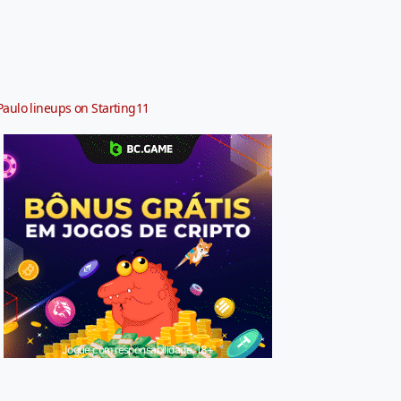
Paulo lineups on Starting11
Jogue com responsabilidade. 18+