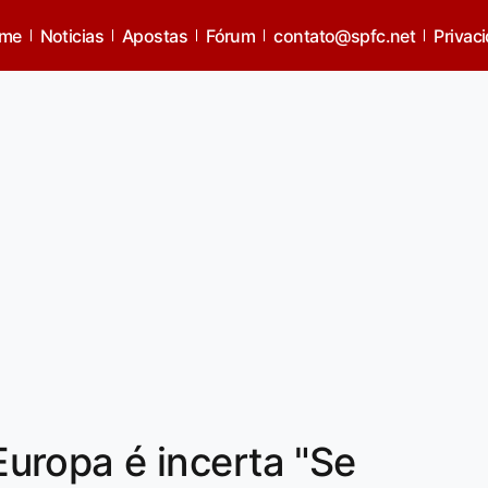
me
Noticias
Apostas
Fórum
contato@spfc.net
Privac
 Europa é incerta "Se