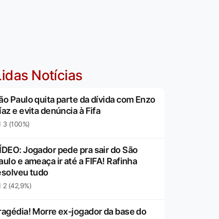
idas Notícias
ão Paulo quita parte da dívida com Enzo
íaz e evita denúncia à Fifa
3 (100%)
ÍDEO: Jogador pede pra sair do São
aulo e ameaça ir até a FIFA! Rafinha
esolveu tudo
2 (42,9%)
ragédia! Morre ex-jogador da base do