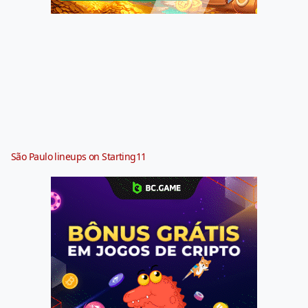
São Paulo lineups on Starting11