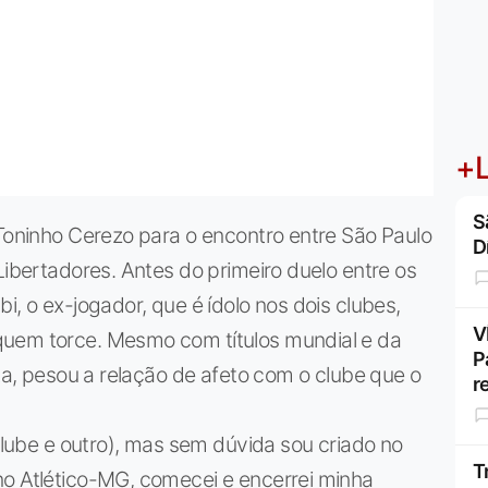
+L
S
 Toninho Cerezo para o encontro entre São Paulo
D
Libertadores. Antes do primeiro duelo entre os
i, o ex-jogador, que é ídolo nos dois clubes,
V
quem torce. Mesmo com títulos mundial e da
P
sta, pesou a relação de afeto com o clube que o
r
 clube e outro), mas sem dúvida sou criado no
T
no Atlético-MG, comecei e encerrei minha