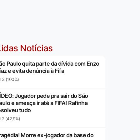
idas Notícias
ão Paulo quita parte da dívida com Enzo
íaz e evita denúncia à Fifa
3 (100%)
ÍDEO: Jogador pede pra sair do São
aulo e ameaça ir até a FIFA! Rafinha
esolveu tudo
2 (42,9%)
ragédia! Morre ex-jogador da base do