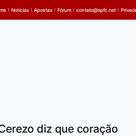
me
Noticias
Apostas
Fórum
contato@spfc.net
Privac
 Cerezo diz que coração