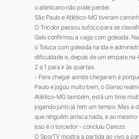
o atleticano não pode perder.
São Paulo e Atlético-MG tiveram caminho
O Tricolor passou sufoco para se classif
Galo confirmou a vaga com goleada. Nas 
o Toluca com goleada na ida e administr
dificuldade e, depois de um empate na 
2 a 1 para ir às quartas.
- Para chegar aonde chegaram é porque 
Paulo e jogou muito bem, o Ganso realmen
Atlético-MG também, está um time muito
jogando junto já tem um tempo. Mas a d
que ninguém arrisca nada, e ao mesmo
isso é o torcedor - concluiu Cerezo.
O SporTV mostra a partida ao vivo a par