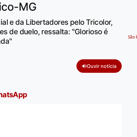
ético-MG
l e da Libertadores pelo Tricolor,
es de duelo, ressalta: "Glorioso é
São 
ada"
🔊
Ouvir notícia
WhatsApp