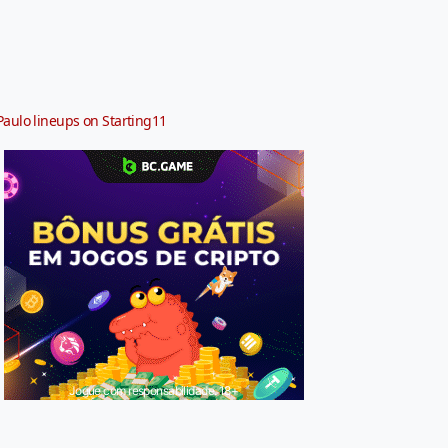
Paulo lineups on Starting11
Jogue com responsabilidade. 18+