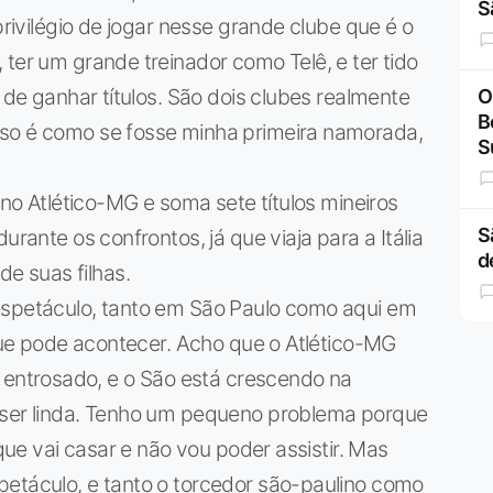
S
privilégio de jogar nesse grande clube que é o
 ter um grande treinador como Telê, e ter tido
a de ganhar títulos. São dois clubes realmente
O
B
oso é como se fosse minha primeira namorada,
S
 no Atlético-MG e soma sete títulos mineiros
S
urante os confrontos, já que viaja para a Itália
d
 suas filhas.
espetáculo, tanto em São Paulo como aqui em
 que pode acontecer. Acho que o Atlético-MG
ntrosado, e o São está crescendo na
 ser linda. Tenho um pequeno problema porque
 que vai casar e não vou poder assistir. Mas
petáculo, e tanto o torcedor são-paulino como