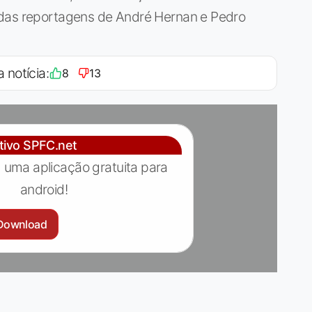
 das reportagens de André Hernan e Pedro
a notícia:
8
13
ativo SPFC.net
 uma aplicação gratuita para
android!
Download