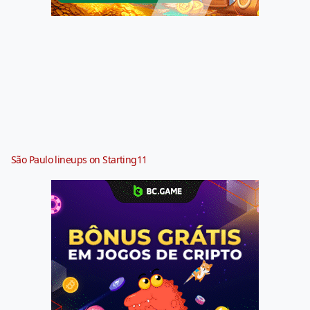
São Paulo lineups on Starting11