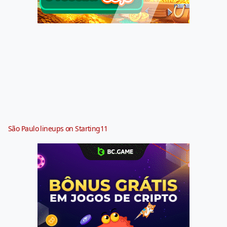
São Paulo lineups on Starting11