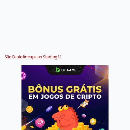
São Paulo lineups on Starting11