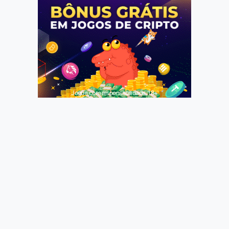
Jogue com responsabilidade. 18+