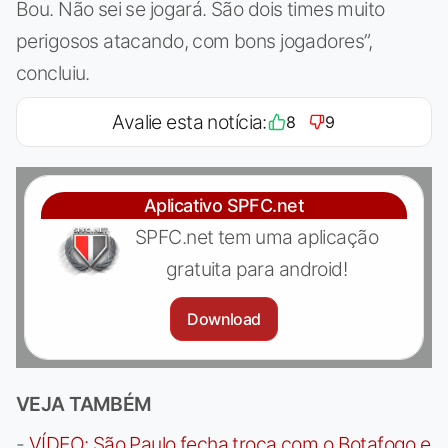
Bou. Não sei se jogará. São dois times muito
perigosos atacando, com bons jogadores”,
concluiu.
Avalie esta notícia:
8
9
Aplicativo SPFC.net
SPFC.net tem uma aplicação
gratuita para android!
Download
VEJA TAMBÉM
-
VÍDEO: São Paulo fecha troca com o Botafogo e