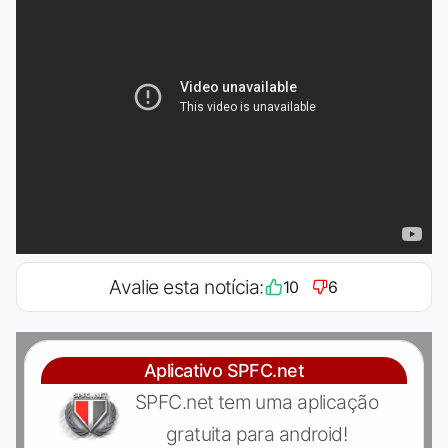
Avalie esta notícia:
10
6
Aplicativo SPFC.net
SPFC.net tem uma aplicação
gratuita para android!