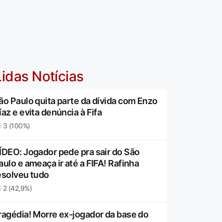
idas Notícias
ão Paulo quita parte da dívida com Enzo
íaz e evita denúncia à Fifa
3 (100%)
ÍDEO: Jogador pede pra sair do São
aulo e ameaça ir até a FIFA! Rafinha
esolveu tudo
2 (42,9%)
ragédia! Morre ex-jogador da base do