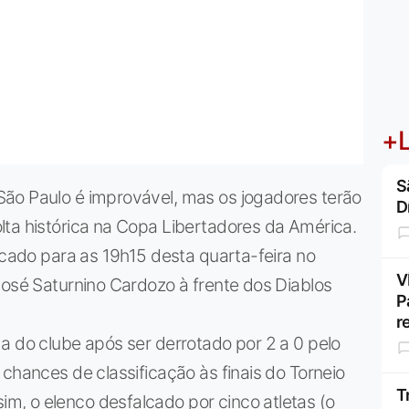
+L
S
ão Paulo é improvável, mas os jogadores terão
D
lta histórica na Copa Libertadores da América.
rcado para as 19h15 desta quarta-feira no
V
José Saturnino Cardozo à frente dos Diablos
P
r
a do clube após ser derrotado por 2 a 0 pelo
chances de classificação às finais do Torneio
T
, o elenco desfalcado por cinco atletas (o