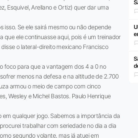
S
, Esquivel, Arellano e Ortiz) quer dar uma
s isso. Se ele sairá mesmo ou não depende
U
e
ia que ele continuasse aqui, pois é um treinador
disse o lateral-direito mexicano Francisco
S
d
o foco para que a vantagem dos 4 a 0 no
sofrer menos na defesa e na altitude de 2.700
auza armou o meio de campo com cinco
es, Wesley e Michel Bastos. Paulo Henrique
 em qualquer jogo. Sabemos a importância da
rocurei trabalhar com seriedade no dia a dia
 como segundo volante, mas já atuei em