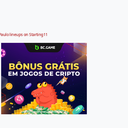
Paulo lineups on Starting11
Jogue com responsabilidade. 18+