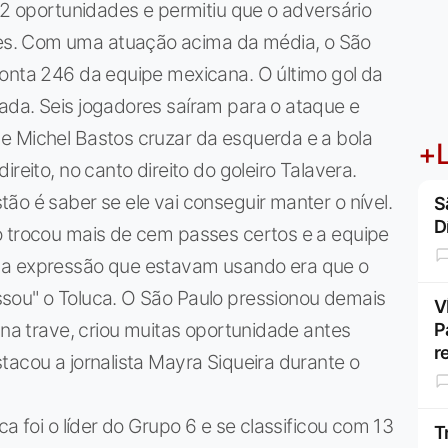
 22 oportunidades e permitiu que o adversário
s. Com uma atuação acima da média, o São
conta 246 da equipe mexicana. O último gol da
ada. Seis jogadores saíram para o ataque e
e Michel Bastos cruzar da esquerda e a bola
+L
reito, no canto direito do goleiro Talavera.
ão é saber se ele vai conseguir manter o nível.
S
D
o trocou mais de cem passes certos e a equipe
 a expressão que estavam usando era que o
sou" o Toluca. O São Paulo pressionou demais
V
 na trave, criou muitas oportunidade antes
P
r
tacou a jornalista Mayra Siqueira durante o
a foi o líder do Grupo 6 e se classificou com 13
T