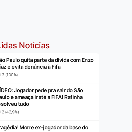
idas Notícias
ão Paulo quita parte da dívida com Enzo
íaz e evita denúncia à Fifa
3 (100%)
ÍDEO: Jogador pede pra sair do São
aulo e ameaça ir até a FIFA! Rafinha
esolveu tudo
2 (42,9%)
ragédia! Morre ex-jogador da base do