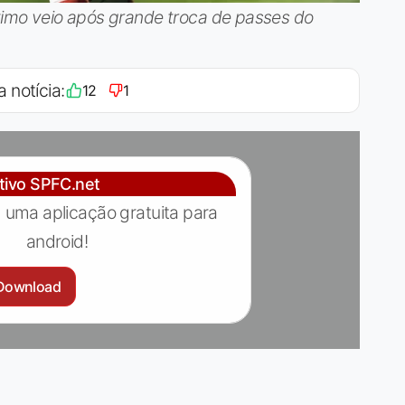
ltimo veio após grande troca de passes do
a notícia:
12
1
ativo SPFC.net
 uma aplicação gratuita para
android!
Download