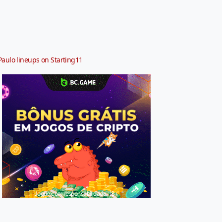
Paulo lineups on Starting11
Jogue com responsabilidade. 18+