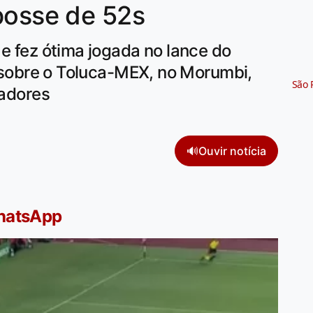
posse de 52s
 e fez ótima jogada no lance do
 0 sobre o Toluca-MEX, no Morumbi,
São 
tadores
🔊
Ouvir notícia
WhatsApp