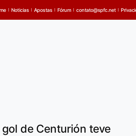
me
Noticias
Apostas
Fórum
contato@spfc.net
Privac
gol de Centurión teve