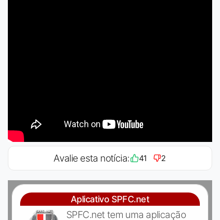
Avalie esta notícia:
41
2
Aplicativo SPFC.net
SPFC.net tem uma aplicação