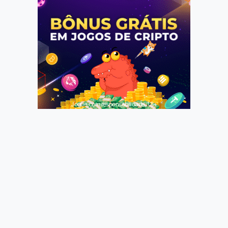
Jogue com responsabilidade. 18+