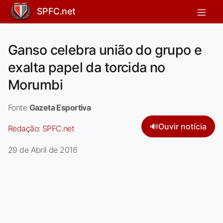
SPFC.net
Ganso celebra união do grupo e
exalta papel da torcida no
Morumbi
Fonte
Gazeta Esportiva
🔊
Ouvir notícia
Redação:
SPFC.net
29 de Abril de 2016