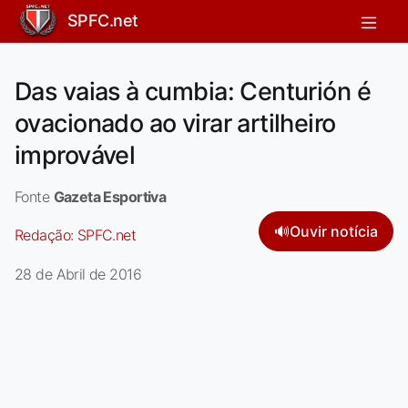
SPFC.net
Das vaias à cumbia: Centurión é
ovacionado ao virar artilheiro
improvável
Fonte
Gazeta Esportiva
🔊
Ouvir notícia
Redação:
SPFC.net
28 de Abril de 2016