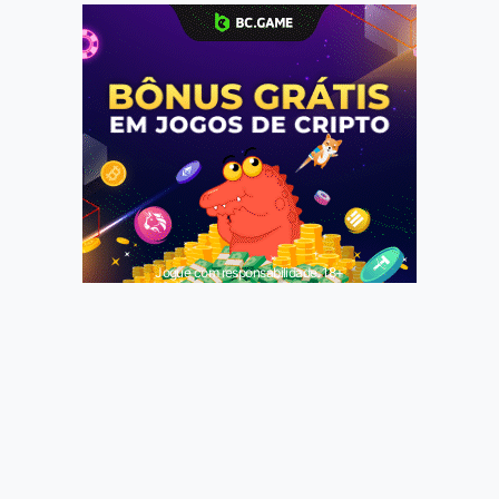
Jogue com responsabilidade. 18+