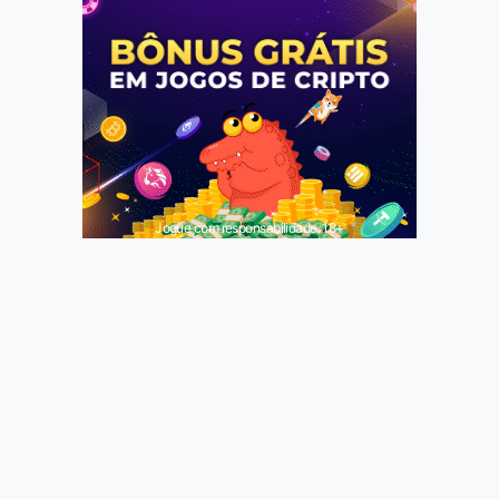
Jogue com responsabilidade. 18+