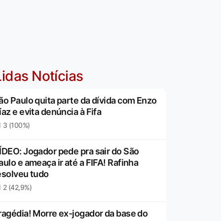
idas Notícias
ão Paulo quita parte da dívida com Enzo
íaz e evita denúncia à Fifa
3 (100%)
ÍDEO: Jogador pede pra sair do São
aulo e ameaça ir até a FIFA! Rafinha
esolveu tudo
2 (42,9%)
ragédia! Morre ex-jogador da base do