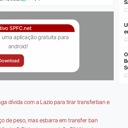
S
U
ativo SPFC.net
e
 uma aplicação gratuita para
android!
O
Download
B
S
dívida com a Lazio para tirar transferban e
ço de peso, mas esbarra em transfer ban