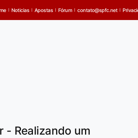
me
Noticias
Apostas
Fórum
contato@spfc.net
Privac
r - Realizando um