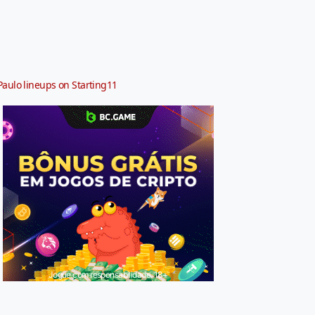
Paulo lineups on Starting11
Jogue com responsabilidade. 18+