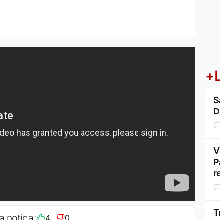
+L
S
D
V
P
r
T
a notícia:
4
0