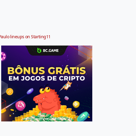
Paulo lineups on Starting11
Jogue com responsabilidade. 18+