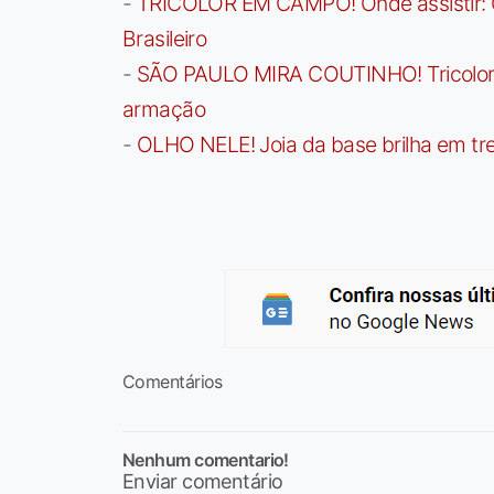
-
TRICOLOR EM CAMPO! Onde assistir: G
Brasileiro
-
SÃO PAULO MIRA COUTINHO! Tricolor a
armação
-
OLHO NELE! Joia da base brilha em trei
Comentários
Nenhum comentario!
Enviar comentário