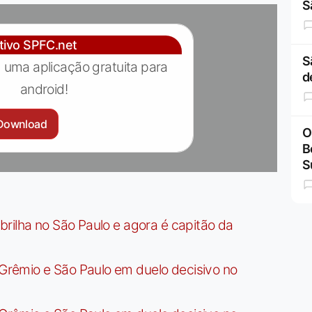
S
ativo SPFC.net
S
 uma aplicação gratuita para
d
android!
Download
O
B
S
rilha no São Paulo e agora é capitão da
rêmio e São Paulo em duelo decisivo no