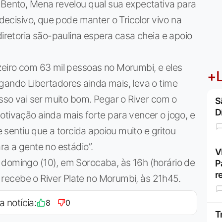
 Bento, Mena revelou qual sua expectativa para
 decisivo, que pode manter o Tricolor vivo na
diretoria são-paulina espera casa cheia e apoio
zeiro com 63 mil pessoas no Morumbi, e eles
+L
gando Libertadores ainda mais, leva o time
isso vai ser muito bom. Pegar o River com o
S
D
otivação ainda mais forte para vencer o jogo, e
te sentiu que a torcida apoiou muito e gritou
ra a gente no estádio”.
V
 domingo (10), em Sorocaba, às 16h (horário de
P
r
), recebe o River Plate no Morumbi, às 21h45.
a notícia:
8
0
T