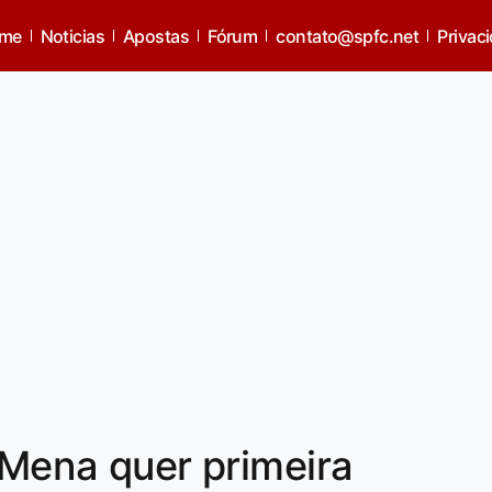
me
Noticias
Apostas
Fórum
contato@spfc.net
Privac
, Mena quer primeira