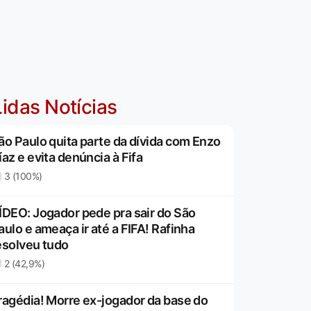
idas Notícias
ão Paulo quita parte da dívida com Enzo
íaz e evita denúncia à Fifa
3 (100%)
ÍDEO: Jogador pede pra sair do São
aulo e ameaça ir até a FIFA! Rafinha
esolveu tudo
2 (42,9%)
ragédia! Morre ex-jogador da base do