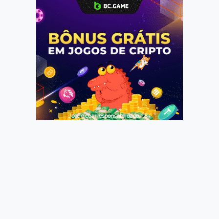
Jogue com responsabilidade. 18+