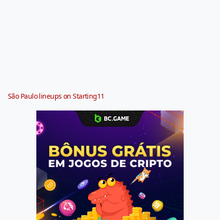
São Paulo lineups on Starting11