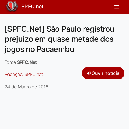
SPFC.net
[SPFC.Net] São Paulo registrou
prejuízo em quase metade dos
jogos no Pacaembu
Fonte
SPFC.Net
🔊
Ouvir notícia
Redação:
SPFC.net
24 de Março de 2016