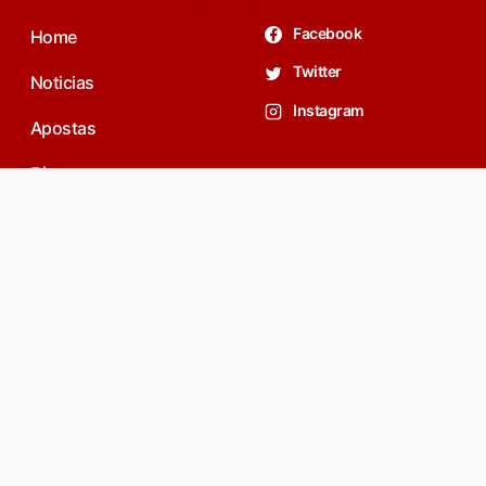
Facebook
Home
Twitter
Noticias
Instagram
Apostas
Fórum
contato@spfc.net
Privacidade
Youtube SPFC.net
Cadastro
Login