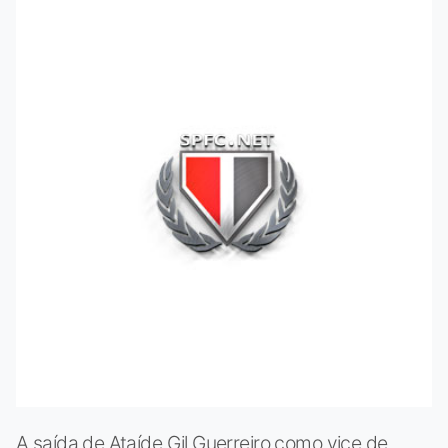
A saída de Ataíde Gil Guerreiro como vice de