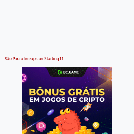
São Paulo lineups on Starting11