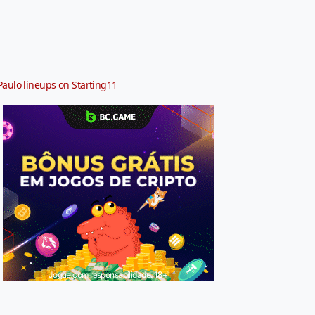
Paulo lineups on Starting11
Jogue com responsabilidade. 18+