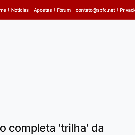
me
Noticias
Apostas
Fórum
contato@spfc.net
Privac
 completa 'trilha' da