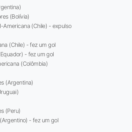
rgentina)
es (Bolívia)
l-Americana (Chile) - expulso
a (Chile) - fez um gol
Equador) - fez um gol
mericana (Colômbia)
es (Argentina)
Uruguai)
es (Peru)
 (Argentino) - fez um gol