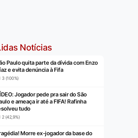
idas Notícias
ão Paulo quita parte da dívida com Enzo
íaz e evita denúncia à Fifa
3 (100%)
ÍDEO: Jogador pede pra sair do São
aulo e ameaça ir até a FIFA! Rafinha
esolveu tudo
2 (42,9%)
ragédia! Morre ex-jogador da base do