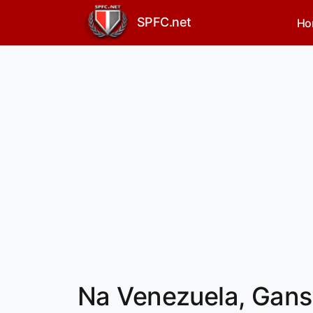
SPFC.net
Ho
Na Venezuela, Ganso