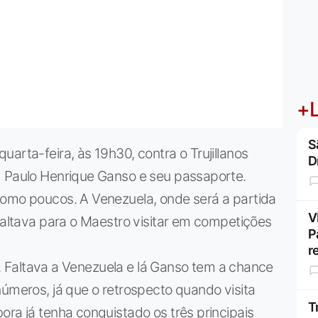
+L
S
arta-feira, às 19h30, contra o Trujillanos
D
m Paulo Henrique Ganso e seu passaporte.
como poucos. A Venezuela, onde será a partida
V
 faltava para o Maestro visitar em competições
P
r
... Faltava a Venezuela e lá Ganso tem a chance
números, já que o retrospecto quando visita
T
ora já tenha conquistado os três principais