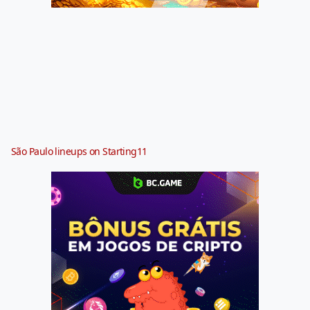
São Paulo lineups on Starting11