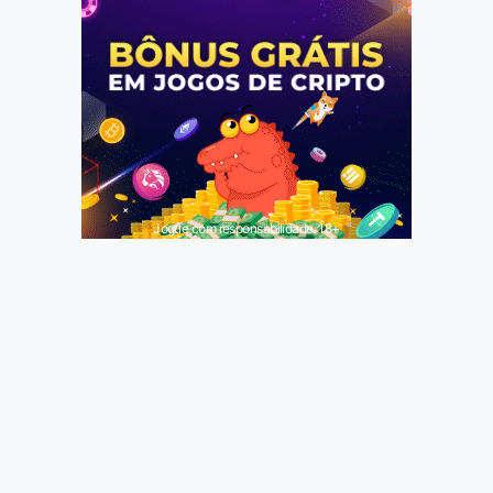
Jogue com responsabilidade. 18+