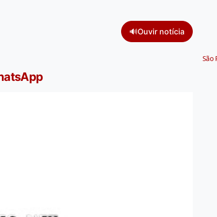
🔊
Ouvir notícia
São 
WhatsApp