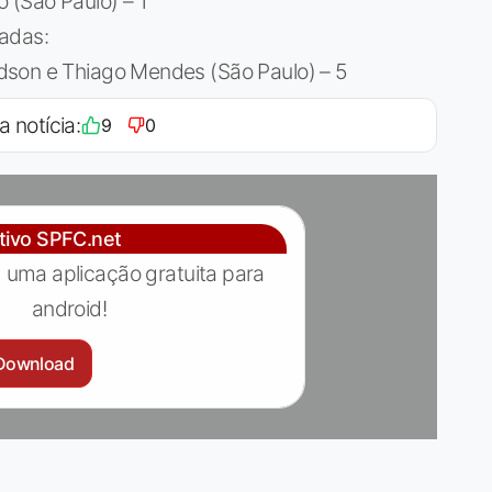
 (São Paulo) – 1
adas:
dson e Thiago Mendes (São Paulo) – 5
a notícia:
9
0
ativo SPFC.net
 uma aplicação gratuita para
android!
Download