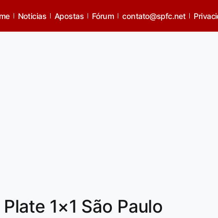
me
Noticias
Apostas
Fórum
contato@spfc.net
Privac
r Plate 1×1 São Paulo