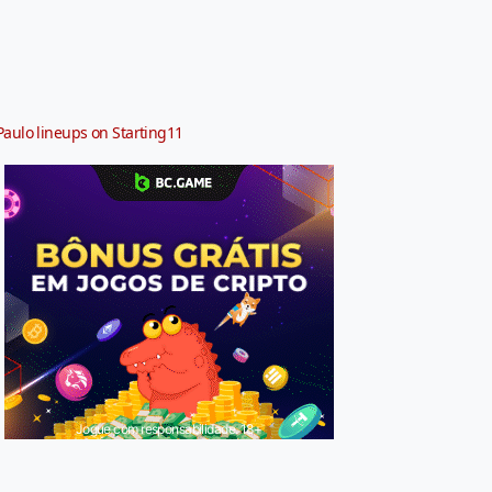
Paulo lineups on Starting11
Jogue com responsabilidade. 18+