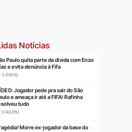
idas Notícias
ão Paulo quita parte da dívida com Enzo
íaz e evita denúncia à Fifa
3 (100%)
ÍDEO: Jogador pede pra sair do São
aulo e ameaça ir até a FIFA! Rafinha
esolveu tudo
2 (42,9%)
ragédia! Morre ex-jogador da base do