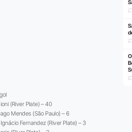
S
S
d
O
B
S
gol
ni (River Plate) – 40
ago Mendes (São Paulo) – 6
gnácio Fernandez (River Plate) – 3