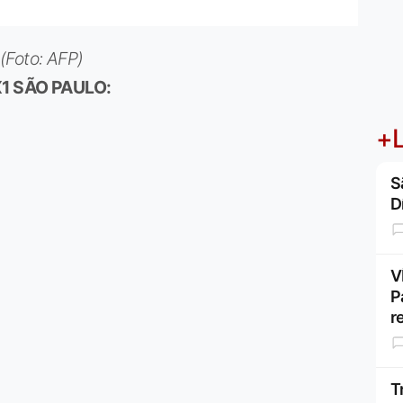
(Foto: AFP)
1 SÃO PAULO:
+L
S
D
V
P
r
T