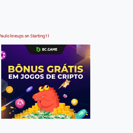
Paulo lineups on Starting11
Jogue com responsabilidade. 18+