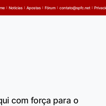
me
Noticias
Apostas
Fórum
contato@spfc.net
Privac
ui com força para o