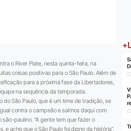
+L
S
tra o River Plate, nesta quinta-feira, na
D
uitas coisas positivas para o São Paulo. Além de
sificação para a próxima fase da Libertadores,
V
equipe na sequência da temporada.
P
o do São Paulo, que é um time de tradição, se
r
a igual contra o campeão e saímos daqui com
lo são-paulino. “A gente tem que fazer o
T
, e acho que o São Paulo foi digno da história”,