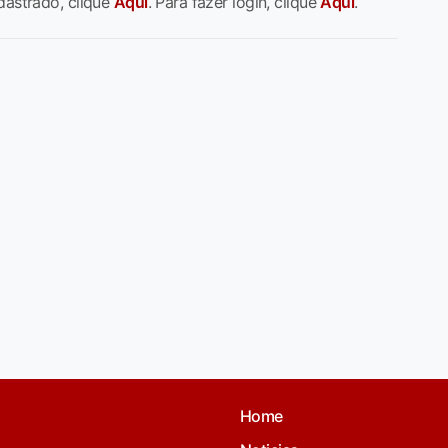
dastrado, clique
Aqui
. Para fazer login, clique
Aqui
.
Home