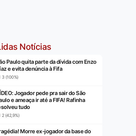
idas Notícias
ão Paulo quita parte da dívida com Enzo
íaz e evita denúncia à Fifa
3 (100%)
ÍDEO: Jogador pede pra sair do São
aulo e ameaça ir até a FIFA! Rafinha
esolveu tudo
2 (42,9%)
ragédia! Morre ex-jogador da base do