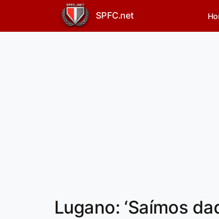
SPFC.net
Ho
Lugano: ‘Saímos daq