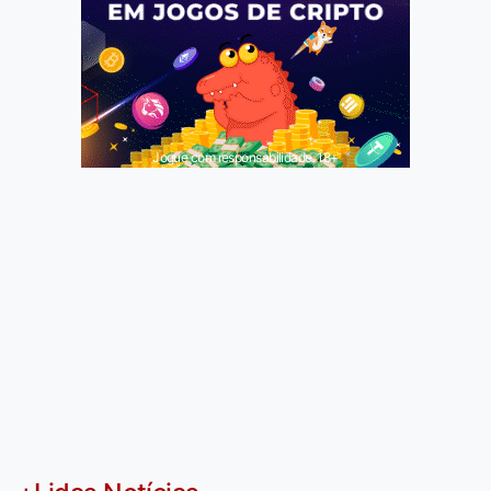
Jogue com responsabilidade. 18+