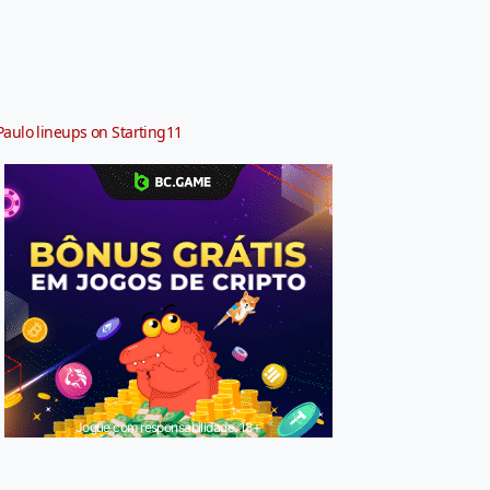
Paulo lineups on Starting11
Jogue com responsabilidade. 18+