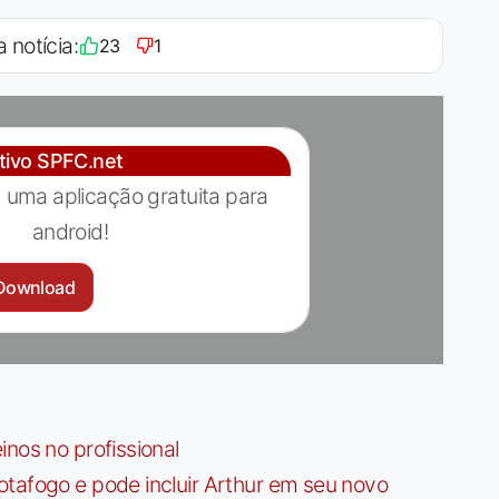
a notícia:
23
1
ativo SPFC.net
 uma aplicação gratuita para
android!
Download
nos no profissional
tafogo e pode incluir Arthur em seu novo