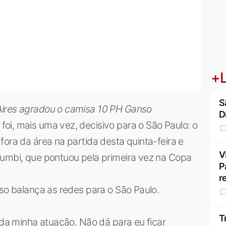
+L
S
Aires agradou o camisa 10 PH Ganso
D
oi, mais uma vez, decisivo para o São Paulo: o
fora da área na partida desta quinta-feira e
V
rumbi, que pontuou pela primeira vez na Copa
P
r
nso balança as redes para o São Paulo.
T
 da minha atuação. Não dá para eu ficar