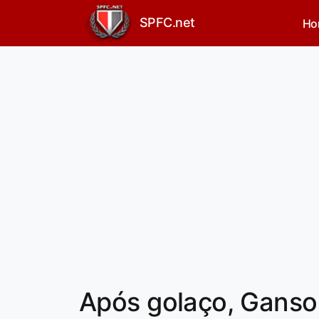
SPFC.net
Ho
Após golaço, Ganso 