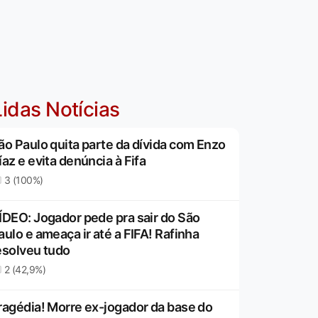
idas Notícias
ão Paulo quita parte da dívida com Enzo
íaz e evita denúncia à Fifa
3 (100%)
ÍDEO: Jogador pede pra sair do São
aulo e ameaça ir até a FIFA! Rafinha
esolveu tudo
2 (42,9%)
ragédia! Morre ex-jogador da base do