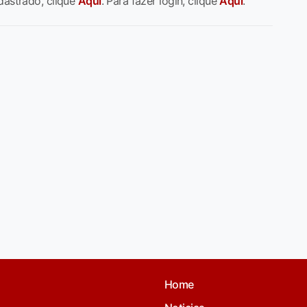
dastrado, clique
Aqui
. Para fazer login, clique
Aqui
.
Home