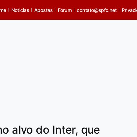
me
Noticias
Apostas
Fórum
contato@spfc.net
Privac
o alvo do Inter, que