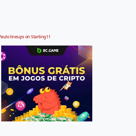
Paulo lineups on Starting11
Jogue com responsabilidade. 18+