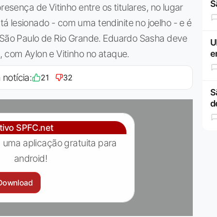
S
resença de Vitinho entre os titulares, no lugar
 lesionado - com uma tendinite no joelho - e é
o São Paulo de Rio Grande. Eduardo Sasha deve
U
, com Aylon e Vitinho no ataque.
e
 notícia:
21
32
S
d
ativo SPFC.net
 uma aplicação gratuita para
android!
Download