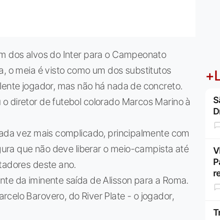
um dos alvos do Inter para o Campeonato
a, o meia é visto como um dos substitutos
+L
lente jogador, mas não há nada de concreto.
S
o diretor de futebol colorado Marcos Marino à
D
 cada vez mais complicado, principalmente com
egura que não deve liberar o meio-campista até
V
P
tadores deste ano.
r
nte da iminente saída de Alisson para a Roma.
celo Barovero, do River Plate - o jogador,
T