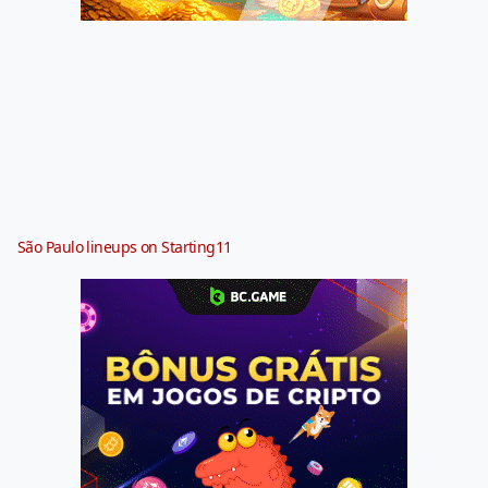
São Paulo lineups on Starting11